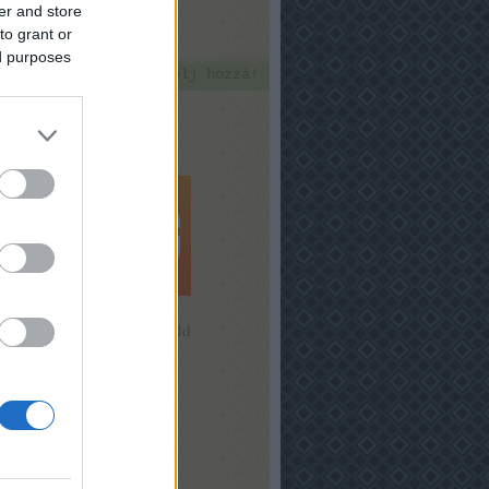
er and store
to grant or
ed purposes
Szólj hozzá!
Program -
1.
Október 12. kedd