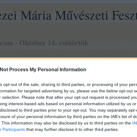
zei Mária Művészeti Feszt
ram - Október 14. csütörtök
mpedagógiai Foglalkozások
Not Process My Personal Information
ezei Mária Emlékház (2092 Budakeszi, Petőfi Sándor u. 13.
térkép
)
to opt-out of the sale, sharing to third parties, or processing of your per
 Mária Műveészeti Iskola évnyitó műsora
formation for targeted advertising by us, please use the below opt-out s
r selection. Please note that after your opt-out request is processed y
Mikor Csíkból kiindultam - A Jánosi zenekar és a Válaszút táncegyüttes műsor
eing interest-based ads based on personal information utilized by us or
és táncegyüttes
disclosed to third parties prior to your opt-out. You may separately opt-
losure of your personal information by third parties on the IAB’s list of
szka Ottokár Katolikus Gimnázium (
2092 Budakeszi, Széchenyi utca 141.
térké
. This information may also be disclosed by us to third parties on the
IA
Participants
that may further disclose it to other third parties.