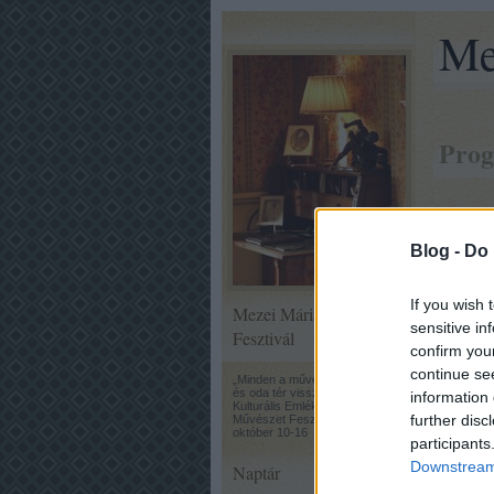
Me
Prog
Múzeu
Blog -
Do 
9:00
M
If you wish 
Mezei Mária Művészeti
Mezei
sensitive in
Fesztivál
confirm you
18:00
continue se
„Minden a művészetből fakad
és oda tér vissza” Mezei Mária
Hétlép
information 
Kulturális Emlékhét Aktív
further disc
Művészet Fesztivál 2011
október 10-16
Prohá
participants
Downstream 
Naptár