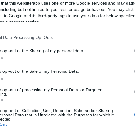
 that this website/app uses one or more Google services and may gath
Tetszik
0
including but not limited to your visit or usage behaviour. You may click 
 to Google and its third-party tags to use your data for below specifi
ző:
Kompánia
2010.09.16. 20:00
ogle consent section.
l Data Processing Opt Outs
t bejegyzések:
o opt-out of the Sharing of my personal data.
In
o opt-out of the Sale of my Personal Data.
In
eniális
Október 10.
Október 16.
Program -
to opt-out of processing my Personal Data for Targeted
rszak - a
Hétfő, Nyitó nap
Vasárnap, A
Október 1
ing.
lóság
bujdosó lány
hétfő
In
tizálása
tópályázat
o opt-out of Collection, Use, Retention, Sale, and/or Sharing
ersonal Data that Is Unrelated with the Purposes for which it
lected.
yzés trackback címe:
Out