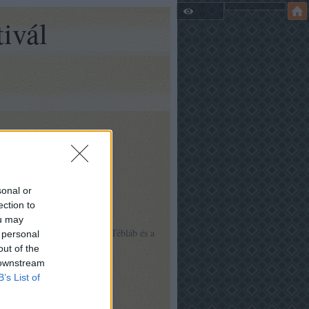
ivál
sonal or
ection to
ou may
a Közre működik a Bojtár, a Tébláb és a
 personal
out of the
 downstream
p
)
B’s List of