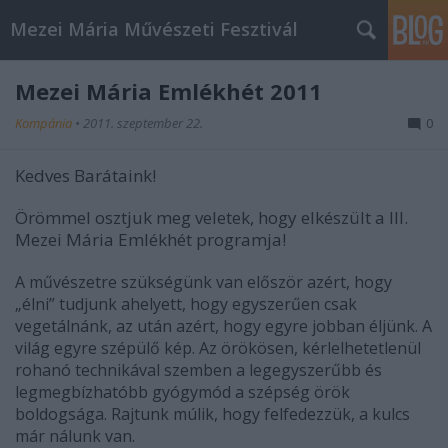
Mezei Mária Művészeti Fesztivál
Mezei Mária Emlékhét 2011
Kompánia
•
2011. szeptember 22.
0
Kedves Barátaink!
Örömmel osztjuk meg veletek, hogy elkészült a III.
Mezei Mária Emlékhét programja!
A művészetre szükségünk van először azért, hogy
„élni” tudjunk ahelyett, hogy egyszerűen csak
vegetálnánk, az után azért, hogy egyre jobban éljünk. A
világ egyre szépülő kép. Az örökösen, kérlelhetetlenül
rohanó technikával szemben a legegyszerűbb és
legmegbízhatóbb gyógymód a szépség örök
boldogsága. Rajtunk múlik, hogy felfedezzük, a kulcs
már nálunk van.