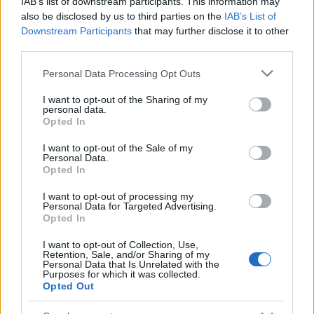
IAB’s list of downstream participants. This information may
Hundertwasser, Erik Satie, Bruno Schulz, Mezei Mária,
also be disclosed by us to third parties on the
IAB’s List of
Szabados György. Az ő szellemi örökségük jelenik meg
Downstream Participants
that may further disclose it to other
az idei fesztivál programjában és a fesztiválon
third parties.
résztvevő kortárs alkotók műsorában.
Please note that this website/app uses one or more Google
Personal Data Processing Opt Outs
services and may gather and store information including but
A fesztivál fővédnöke: Dr. Csutoráné Dr. Győri Ottília
not limited to your visit or usage behaviour. You may click to
I want to opt-out of the Sharing of my
Budakeszi Polgármestere
personal data.
grant or deny consent to Google and its third-party tags to
Opted In
use your data for below specified purposes in below Google
Október 10. hétfő
,
11. kedd
,
12. szerda
,
13. csütörtök
,
consent section.
I want to opt-out of the Sale of my
14. péntek
,
15.szombat
,
16. vasárnap
Personal Data.
Opted In
I want to opt-out of processing my
Personal Data for Targeted Advertising.
Opted In
I want to opt-out of Collection, Use,
Retention, Sale, and/or Sharing of my
Ajánlott bejegyzések:
Personal Data that Is Unrelated with the
Purposes for which it was collected.
Opted Out