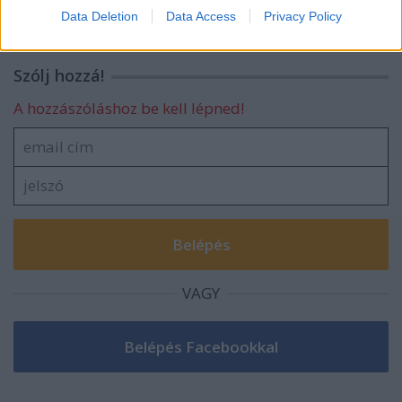
I want to allow Google to enable storage
Data Deletion
Data Access
Privacy Policy
related to security, including authentication
functionality and fraud prevention, and other
user protection.
Szólj hozzá!
A hozzászóláshoz be kell lépned!
VAGY