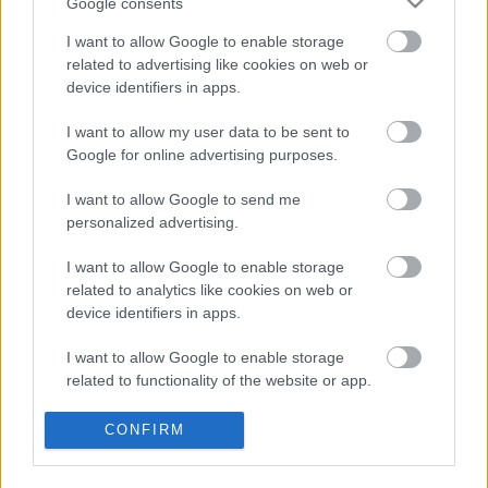
IV. MMKE 2012 október 16-20.
Google consents
I want to allow Google to enable storage
related to advertising like cookies on web or
device identifiers in apps.
Híradó - Csütörtök
I want to allow my user data to be sent to
Google for online advertising purposes.
I want to allow Google to send me
personalized advertising.
Október 12. Szerda, Lámpafény
I want to allow Google to enable storage
related to analytics like cookies on web or
device identifiers in apps.
Fotó pályázat - új kiállítás
I want to allow Google to enable storage
related to functionality of the website or app.
I want to allow Google to enable storage
CONFIRM
related to personalization.
Program - Október 13. szerda