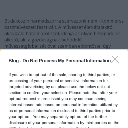
Budakeszin harmadszorra szervezünk
nem - kommersz
összművészeti fesztivált. A művészet élet-átalakító,
aktivizáló hatalmáról szól, ideája az olyan befogadó és
alkotó, aki a gazdaságnak behódoló
művészetglobalizációval szemben eldöntötte, úgy
alakítja életét, hogy a világhoz fűződő személyes
viszonyában a szépség továbbra is gazdagodjon,
Blog -
Do Not Process My Personal Information
csiszolódjon. Válaszképpen a globális kultúra irányított
információfolyamára néhány erős egyéniség igen
If you wish to opt-out of the sale, sharing to third parties, or
eredeti értelmezést adott a létről és a társadalomról. .
processing of your personal or sensitive information for
Ezek a rendkívüli emberek, akik fellázadtak az őket
targeted advertising by us, please use the below opt-out
körülvevő konformizmus ellen, alkotják a XX. századi
section to confirm your selection. Please note that after your
művészet „másik vonulatát”. A művészet e másik
opt-out request is processed you may continue seeing
vonulatán olyan sok irányból inspirált alkotók állnak,
interest-based ads based on personal information utilized by
akik az által közvetítik a kortárs művészet mindent
us or personal information disclosed to third parties prior to
átható sokszínű lényegét, hogy személyiségük egyre
your opt-out. You may separately opt-out of the further
inkább integrálódik a mindennapi lét dinamikájába.
disclosure of your personal information by third parties on the
Ilyen alkotók voltak John Lennon, Frank Zappa,