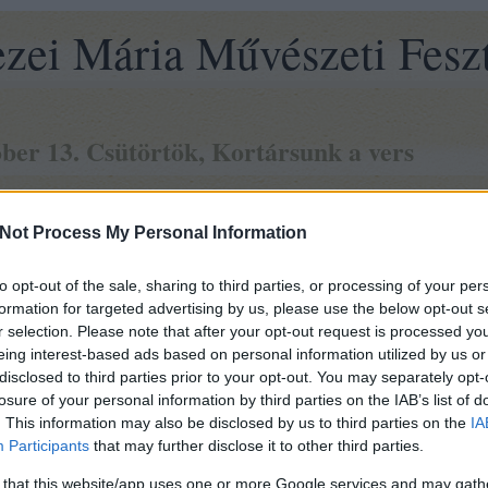
zei Mária Művészeti Feszt
ber 13. Csütörtök, Kortársunk a vers
–12:00 Múzeumpedagógia foglalkozás (Mezei Mária ház -
térkép
)
Not Process My Personal Information
–12:00 Filmvetítés a Prohászka Ottokár Katolikus Gimnázium diákjainak (Erk
to opt-out of the sale, sharing to third parties, or processing of your per
formation for targeted advertising by us, please use the below opt-out s
Vers mindenkinek
–12:00
-művészeti akciók (Budakeszi közterei)
r selection. Please note that after your opt-out request is processed y
eing interest-based ads based on personal information utilized by us or
Versmondó verseny
–18:00
(Betűtészta könyvesbolt -
térkép
)
disclosed to third parties prior to your opt-out. You may separately opt-
losure of your personal information by third parties on the IAB’s list of
Ferenczi György és a Rackajam koncert
00
(
Erkel Ferenc Művelődési Közpon
. This information may also be disclosed by us to third parties on the
IA
Participants
that may further disclose it to other third parties.
 that this website/app uses one or more Google services and may gath
Tetszik
0