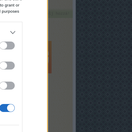
to grant or
ed purposes
Szólj hozzá!
6.
Program -
 A
Október 14.
ány
csütörtök