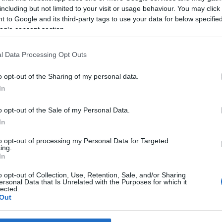
including but not limited to your visit or usage behaviour. You may click 
 to Google and its third-party tags to use your data for below specifi
ző:
Kompánia
2011.09.22. 05:17
ogle consent section.
l Data Processing Opt Outs
t bejegyzések:
o opt-out of the Sharing of my personal data.
In
o opt-out of the Sale of my Personal Data.
In
radó -
Híradó - Szerda
Október 14.
Október 1
ütörtök
Péntek, Mikor
Vasárnap,
to opt-out of processing my Personal Data for Targeted
Csíkból
bujdosó l
ing.
kiindultam
In
o opt-out of Collection, Use, Retention, Sale, and/or Sharing
yzés trackback címe:
ersonal Data that Is Unrelated with the Purposes for which it
lected.
Out
://mezeimaria.blog.hu/api/trackback/id/3244953