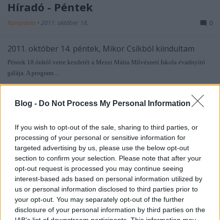
Híradó - Péntek
Kompánia
•
2011. október 18.
0
2011. október 14. péntek, Mikor Csíkból kiindultam
Péntek 18 órától vette kezdetét a Mezei Mária Művészeti Iskola évadnyitó
gálája. A program ...
Híradó - Csütörtök
Blog -
Do Not Process My Personal Information
Kompánia
•
2011. október 14.
0
If you wish to opt-out of the sale, sharing to third parties, or
processing of your personal or sensitive information for
2011. október 14. Csütörtök, Kortársunk a vers
targeted advertising by us, please use the below opt-out
A délelőtti 22-es busz utasai különös élményben részesülhettek,
section to confirm your selection. Please note that after your
amikor a Budakeszi Mezei Mária ...
opt-out request is processed you may continue seeing
interest-based ads based on personal information utilized by
Híradó - Szerda
us or personal information disclosed to third parties prior to
your opt-out. You may separately opt-out of the further
Kompánia
•
2011. október 14.
0
disclosure of your personal information by third parties on the
IAB’s list of downstream participants. This information may