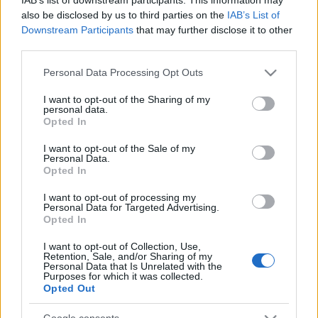
2011. október 12. szerda, Lámpafény
also be disclosed by us to third parties on the
IAB’s List of
Downstream Participants
that may further disclose it to other
Harmadik nap
third parties.
Az alsó tagozatosok már délelőtt megkezdték az
Please note that this website/app uses one or more Google
Personal Data Processing Opt Outs
ismerkedést Mezei Máriával. A színésznő ...
services and may gather and store information including but
not limited to your visit or usage behaviour. You may click to
I want to opt-out of the Sharing of my
personal data.
grant or deny consent to Google and its third-party tags to
Híradó - Hétfő
Opted In
use your data for below specified purposes in below Google
Kompánia
•
2011. október 12.
0
consent section.
I want to opt-out of the Sale of my
Personal Data.
Opted In
2011. október 10. hétfő
I want to opt-out of processing my
Personal Data for Targeted Advertising.
Gondolatok a művészetről. Művészek és kultúra.
Opted In
Rajzok, megörökített pillanatok, és kisfilmek. Versek
és dalok. ...
I want to opt-out of Collection, Use,
Retention, Sale, and/or Sharing of my
Personal Data that Is Unrelated with the
Purposes for which it was collected.
Zseniális Korszak - a valóság
Opted Out
mitizálása Fotópályázat