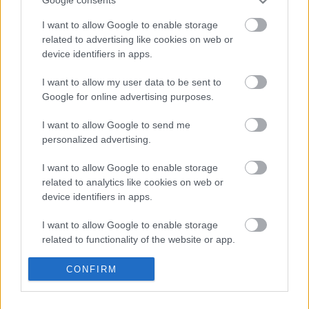
Google consents
Kompánia
•
2011. szeptember 25.
0
I want to allow Google to enable storage
related to advertising like cookies on web or
A Kompánia Színházi Társulat Fotó-és-Film pályázatot
device identifiers in apps.
hirdet a Visegrádi 4-ek országaiban,
Zseniális korszak
-
A valóság mitizálása
I want to allow my user data to be sent to
...
Google for online advertising purposes.
Mezei Mária Emlékhét 2011
I want to allow Google to send me
personalized advertising.
Kompánia
•
2011. szeptember 22.
0
I want to allow Google to enable storage
related to analytics like cookies on web or
Kedves Barátaink!
device identifiers in apps.
Örömmel osztjuk meg veletek, hogy elkészült a III.
Mezei Mária Emlékhét programja!
I want to allow Google to enable storage
A művészetre szükségünk van először ...
related to functionality of the website or app.
Október 10. Hétfő, Nyitó nap
I want to allow Google to enable storage
CONFIRM
related to personalization.
Kompánia
•
2011. szeptember 22.
0