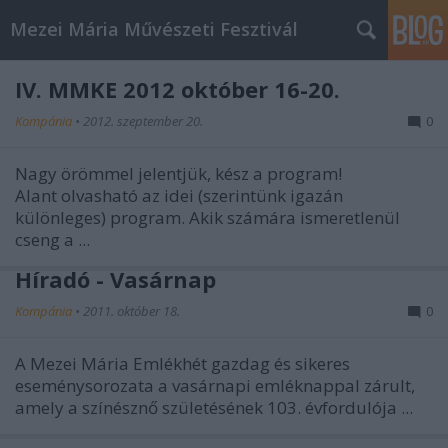
Mezei Mária Művészeti Fesztivál
IV. MMKE 2012 október 16-20.
Kompánia
•
2012. szeptember 20.
0
Nagy örömmel jelentjük, kész a program!
Alant olvasható az idei (szerintünk igazán
különleges) program. Akik számára ismeretlenül
cseng a ...
Híradó - Vasárnap
Kompánia
•
2011. október 18.
0
A Mezei Mária Emlékhét gazdag és sikeres
eseménysorozata a vasárnapi emléknappal zárult,
amely a színésznő születésének 103. évfordulója ...