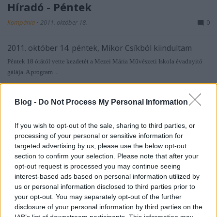
Híradó - Péntek
Kompánia
•
2011. október 18.
0
2011. október 14. péntek, Mikor Csíkból kiindultam
Péntek 18 órától vette kezdetét a Mezei Mária Művészeti Iskola évadnyitó
gálája. A program ...
Híradó - Csütörtök
Blog -
Do Not Process My Personal Information
Kompánia
•
2011. október 14.
0
If you wish to opt-out of the sale, sharing to third parties, or
processing of your personal or sensitive information for
2011. október 14. Csütörtök, Kortársunk a vers
targeted advertising by us, please use the below opt-out
A délelőtti 22-es busz utasai különös élményben részesülhettek,
section to confirm your selection. Please note that after your
amikor a Budakeszi Mezei Mária ...
opt-out request is processed you may continue seeing
interest-based ads based on personal information utilized by
Híradó - Szerda
us or personal information disclosed to third parties prior to
your opt-out. You may separately opt-out of the further
Kompánia
•
2011. október 14.
0
disclosure of your personal information by third parties on the
IAB’s list of downstream participants. This information may