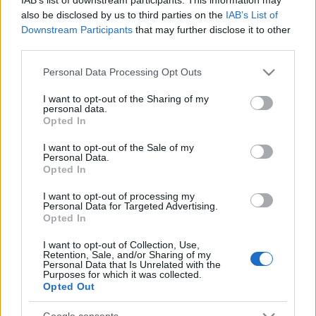
2011. október 12. szerda, Lámpafény
also be disclosed by us to third parties on the
IAB’s List of
Downstream Participants
that may further disclose it to other
Harmadik nap
third parties.
Az alsó tagozatosok már délelőtt megkezdték az
Please note that this website/app uses one or more Google
Personal Data Processing Opt Outs
ismerkedést Mezei Máriával. A színésznő ...
services and may gather and store information including but
not limited to your visit or usage behaviour. You may click to
I want to opt-out of the Sharing of my
personal data.
grant or deny consent to Google and its third-party tags to
Híradó - Hétfő
Opted In
use your data for below specified purposes in below Google
Kompánia
•
2011. október 12.
0
consent section.
I want to opt-out of the Sale of my
Personal Data.
Opted In
2011. október 10. hétfő
I want to opt-out of processing my
Personal Data for Targeted Advertising.
Gondolatok a művészetről. Művészek és kultúra.
Opted In
Rajzok, megörökített pillanatok, és kisfilmek. Versek
és dalok. ...
I want to opt-out of Collection, Use,
Retention, Sale, and/or Sharing of my
Personal Data that Is Unrelated with the
Purposes for which it was collected.
Zseniális Korszak - a valóság
Opted Out
mitizálása Fotópályázat