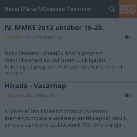
Mezei Mária Művészeti Fesztivál
IV. MMKE 2012 október 16-20.
Kompánia
•
2012. szeptember 20.
0
Nagy örömmel jelentjük, kész a program!
Alant olvasható az idei (szerintünk igazán
különleges) program. Akik számára ismeretlenül
cseng a ...
Híradó - Vasárnap
Kompánia
•
2011. október 18.
0
A Mezei Mária Emlékhét gazdag és sikeres
eseménysorozata a vasárnapi emléknappal zárult,
amely a színésznő születésének 103. évfordulója ...