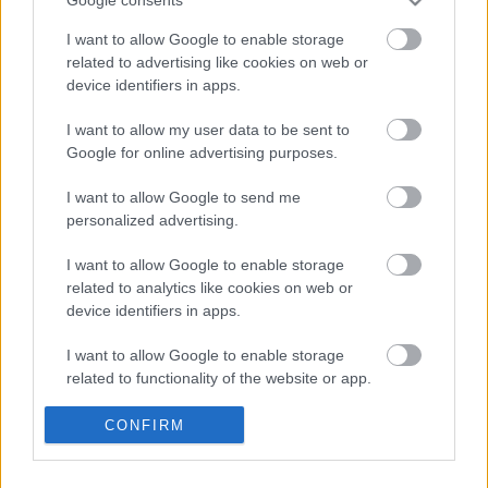
Google consents
Kompánia
•
2011. szeptember 25.
0
I want to allow Google to enable storage
related to advertising like cookies on web or
A Kompánia Színházi Társulat Fotó-és-Film pályázatot
device identifiers in apps.
hirdet a Visegrádi 4-ek országaiban,
Zseniális korszak
-
A valóság mitizálása
I want to allow my user data to be sent to
...
Google for online advertising purposes.
Mezei Mária Emlékhét 2011
I want to allow Google to send me
personalized advertising.
Kompánia
•
2011. szeptember 22.
0
I want to allow Google to enable storage
related to analytics like cookies on web or
Kedves Barátaink!
device identifiers in apps.
Örömmel osztjuk meg veletek, hogy elkészült a III.
Mezei Mária Emlékhét programja!
I want to allow Google to enable storage
A művészetre szükségünk van először ...
related to functionality of the website or app.
Október 10. Hétfő, Nyitó nap
I want to allow Google to enable storage
CONFIRM
related to personalization.
Kompánia
•
2011. szeptember 22.
0